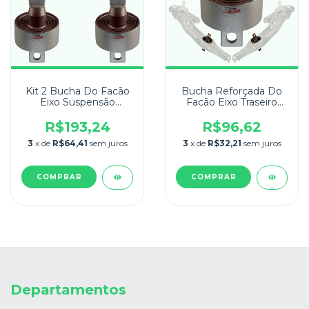
Kit 2 Bucha Do Facão
Bucha Reforçada Do
Eixo Suspensão
Facão Eixo Traseiro
Traseira Civic
Honda Civic
1992/2000
1992/2000
R$193,24
R$96,62
3
x de
R$64,41
sem juros
3
x de
R$32,21
sem juros
Departamentos